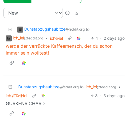
Dunstabzugshaubitze
to
@feddit.org
ich_iel
•
ich☕iel
4
·
2 days ago
@feddit.org
werde der verrückte Kaffeemensch, der du schon
immer sein wolltest!
Dunstabzugshaubitze
to
ich_iel
•
@feddit.org
@feddit.org
ich🌌🪐🤷iel
8
·
3 days ago
GURKENRICHARD