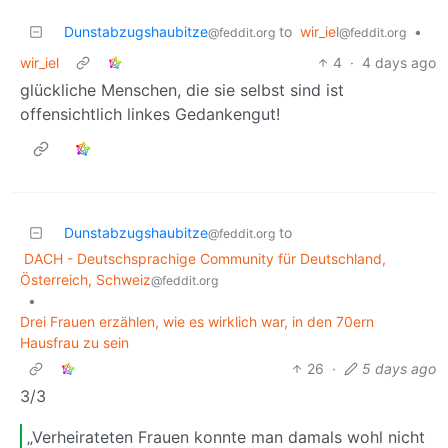
Dunstabzugshaubitze
to
wir_iel
•
@feddit.org
@feddit.org
wir_iel
4
·
4 days ago
glückliche Menschen, die sie selbst sind ist
offensichtlich linkes Gedankengut!
Dunstabzugshaubitze
to
@feddit.org
DACH - Deutschsprachige Community für Deutschland,
Österreich, Schweiz
@feddit.org
•
Drei Frauen erzählen, wie es wirklich war, in den 70ern
Hausfrau zu sein
26
·
5 days ago
3/3
„Verheirateten Frauen konnte man damals wohl nicht