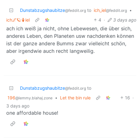
Dunstabzugshaubitze
to
ich_iel
•
@feddit.org
@feddit.org
ich🌌🪐🤷iel
4
·
3 days ago
ach ich weiß ja nicht, ohne Lebewesen, die über sich,
anderes Leben, den Planeten usw nachdenken können
ist der ganze andere Bumms zwar vielleicht schön,
aber irgendwie auch recht langweilig.
Dunstabzugshaubitze
to
@feddit.org
196
•
Let the bin rule
16
·
@lemmy.blahaj.zone
3 days ago
one affordable house!