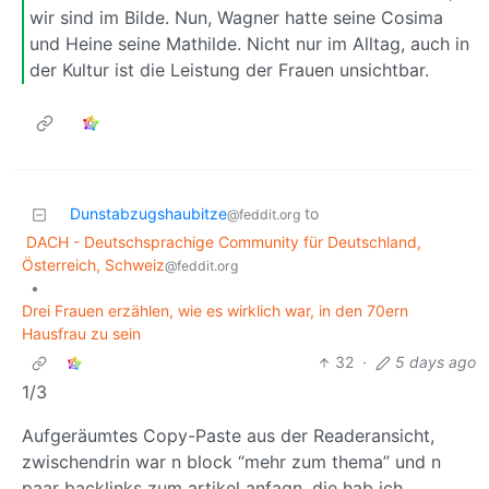
wir sind im Bilde. Nun, Wagner hatte seine Cosima
und Heine seine Mathilde. Nicht nur im Alltag, auch in
der Kultur ist die Leistung der Frauen unsichtbar.
Dunstabzugshaubitze
to
@feddit.org
DACH - Deutschsprachige Community für Deutschland,
Österreich, Schweiz
@feddit.org
•
Drei Frauen erzählen, wie es wirklich war, in den 70ern
Hausfrau zu sein
32
·
5 days ago
1/3
Aufgeräumtes Copy-Paste aus der Readeransicht,
zwischendrin war n block “mehr zum thema” und n
paar backlinks zum artikel anfagn, die hab ich