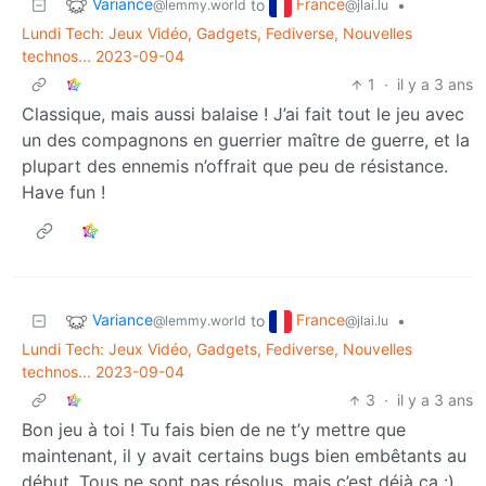
Variance
France
to
•
@lemmy.world
@jlai.lu
Lundi Tech: Jeux Vidéo, Gadgets, Fediverse, Nouvelles
technos... 2023-09-04
1
·
il y a 3 ans
Classique, mais aussi balaise ! J’ai fait tout le jeu avec
un des compagnons en guerrier maître de guerre, et la
plupart des ennemis n’offrait que peu de résistance.
Have fun !
Variance
France
to
•
@lemmy.world
@jlai.lu
Lundi Tech: Jeux Vidéo, Gadgets, Fediverse, Nouvelles
technos... 2023-09-04
3
·
il y a 3 ans
Bon jeu à toi ! Tu fais bien de ne t’y mettre que
maintenant, il y avait certains bugs bien embêtants au
début. Tous ne sont pas résolus, mais c’est déjà ça :)