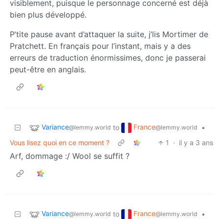
visiblement, puisque le personnage concerné est déjà
bien plus développé.
P’tite pause avant d’attaquer la suite, j’lis Mortimer de
Pratchett. En français pour l’instant, mais y a des
erreurs de traduction énormissimes, donc je passerai
peut-être en anglais.
Variance
France
to
•
@lemmy.world
@lemmy.world
Vous lisez quoi en ce moment ?
1
·
il y a 3 ans
Arf, dommage :/ Wool se suffit ?
Variance
France
to
•
@lemmy.world
@lemmy.world