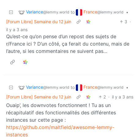
Variance
France
to
•
@lemmy.world
@lemmy.world
[Forum Libre] Semaine du 12 juin
3
·
il y a 3 ans
Qu’est-ce qu’on pense d’un repost des sujets de
r/France ici ? D’un côté, ça ferait du contenu, mais de
l’autre, si les commentaires ne suivent pas…
Variance
France
to
•
@lemmy.world
@lemmy.world
[Forum Libre] Semaine du 12 juin
2
·
il y a 3 ans
Ouaip’, les downvotes fonctionnent ! Tu as un
récapitulatif des fonctionnalités des différentes
instances sur cette page :
https://github.com/maltfield/awesome-lemmy-
instances