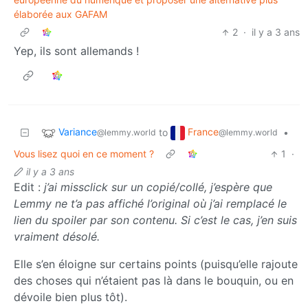
élaborée aux GAFAM
2
·
il y a 3 ans
Yep, ils sont allemands !
Variance
France
to
•
@lemmy.world
@lemmy.world
Vous lisez quoi en ce moment ?
1
·
il y a 3 ans
Edit :
j’ai missclick sur un copié/collé, j’espère que
Lemmy ne t’a pas affiché l’original où j’ai remplacé le
lien du spoiler par son contenu. Si c’est le cas, j’en suis
vraiment désolé.
Elle s’en éloigne sur certains points (puisqu’elle rajoute
des choses qui n’étaient pas là dans le bouquin, ou en
dévoile bien plus tôt).