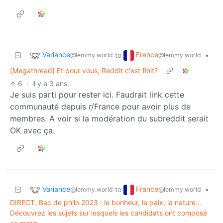
Variance
France
to
•
@lemmy.world
@lemmy.world
[Megathread] Et pour vous, Reddit c'est finit?
6
·
il y a 3 ans
Je suis parti pour rester ici. Faudrait link cette
communauté depuis r/France pour avoir plus de
membres. A voir si la modération du subreddit serait
OK avec ça.
Variance
France
to
•
@lemmy.world
@lemmy.world
DIRECT. Bac de philo 2023 : le bonheur, la paix, la nature...
Découvrez les sujets sur lesquels les candidats ont composé