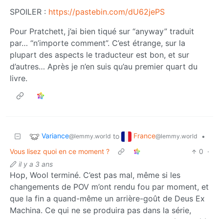
SPOILER :
https://pastebin.com/dU62jePS
Pour Pratchett, j’ai bien tiqué sur “anyway” traduit
par… “n’importe comment”. C’est étrange, sur la
plupart des aspects le traducteur est bon, et sur
d’autres… Après je n’en suis qu’au premier quart du
livre.
Variance
France
to
•
@lemmy.world
@lemmy.world
Vous lisez quoi en ce moment ?
0
·
il y a 3 ans
Hop, Wool terminé. C’est pas mal, même si les
changements de POV m’ont rendu fou par moment, et
que la fin a quand-même un arrière-goût de Deus Ex
Machina. Ce qui ne se produira pas dans la série,