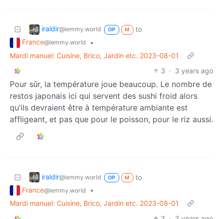
iraldir
to
@lemmy.world
OP
M
France
•
@lemmy.world
Mardi manuel: Cuisine, Brico, Jardin etc. 2023-08-01
3
·
3 years ago
Pour sûr, la température joue beaucoup. Le nombre de
restos japonais ici qui servent des sushi froid alors
qu’ils devraient être à température ambiante est
affligeant, et pas que pour le poisson, pour le riz aussi.
iraldir
to
@lemmy.world
OP
M
France
•
@lemmy.world
Mardi manuel: Cuisine, Brico, Jardin etc. 2023-08-01
3
·
3 years ago