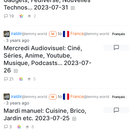
Technos… 2023-07-31
19
2
iraldir
to
France
@lemmy.world
@lemmy.world
M
Français
·
3 years ago
Mercredi Audiovisuel: Ciné,
Séries, Anime, Youtube,
Musique, Podcasts… 2023-07-
26
21
5
iraldir
to
France
@lemmy.world
@lemmy.world
M
Français
·
3 years ago
Mardi manuel: Cuisine, Brico,
Jardin etc. 2023-07-25
3
8