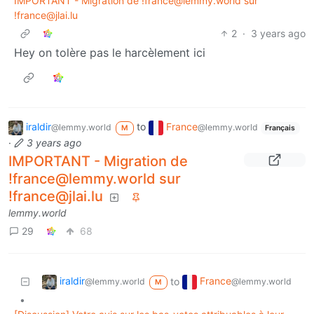
IMPORTANT - Migration de !france@lemmy.world sur
!france@jlai.lu
2
·
3 years ago
Hey on tolère pas le harcèlement ici
iraldir
to
France
@lemmy.world
@lemmy.world
M
Français
·
3 years ago
IMPORTANT - Migration de
!france@lemmy.world sur
!france@jlai.lu
lemmy.world
29
68
iraldir
France
to
@lemmy.world
@lemmy.world
M
•