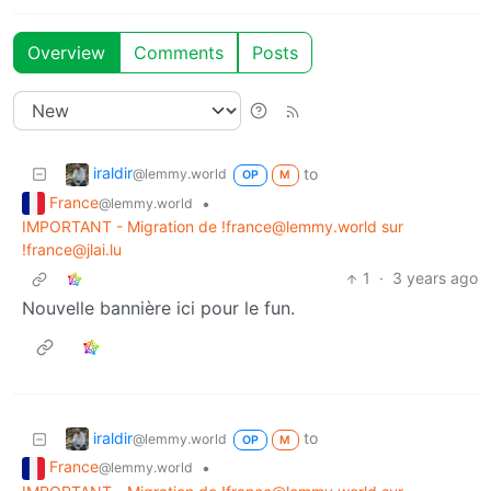
Overview
Comments
Posts
iraldir
to
@lemmy.world
OP
M
France
•
@lemmy.world
IMPORTANT - Migration de !france@lemmy.world sur
!france@jlai.lu
1
·
3 years ago
Nouvelle bannière ici pour le fun.
iraldir
to
@lemmy.world
OP
M
France
•
@lemmy.world