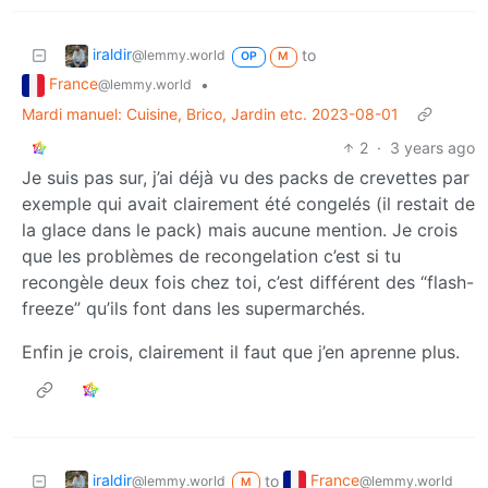
iraldir
to
@lemmy.world
OP
M
France
•
@lemmy.world
Mardi manuel: Cuisine, Brico, Jardin etc. 2023-08-01
2
·
3 years ago
Je suis pas sur, j’ai déjà vu des packs de crevettes par
exemple qui avait clairement été congelés (il restait de
la glace dans le pack) mais aucune mention. Je crois
que les problèmes de recongelation c’est si tu
recongèle deux fois chez toi, c’est différent des “flash-
freeze” qu’ils font dans les supermarchés.
Enfin je crois, clairement il faut que j’en aprenne plus.
iraldir
France
to
@lemmy.world
@lemmy.world
M