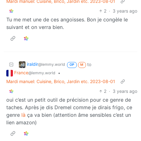
Mardi manuel: Cuisine, Brico, Jardin etc. 2023-08-01
2
·
3 years ago
Tu me met une de ces angoisses. Bon je congèle le
suivant et on verra bien.
iraldir
to
@lemmy.world
OP
M
France
•
@lemmy.world
Mardi manuel: Cuisine, Brico, Jardin etc. 2023-08-01
2
·
3 years ago
oui c’est un petit outil de précision pour ce genre de
taches. Après je dis Dremel comme je dirais frigo, ce
genre
là
ça va bien (attention âme sensibles c’est un
lien amazon)