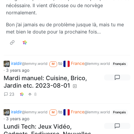
nécéssaire. Il vient d’écosse ou de norvège
normalement.
Bon j’ai jamais eu de problème jusque là, mais tu me
met bien le doute pour la prochaine fois…
iraldir
to
France
@lemmy.world
@lemmy.world
M
Français
·
3 years ago
Mardi manuel: Cuisine, Brico,
Jardin etc. 2023-08-01
23
8
iraldir
to
France
@lemmy.world
@lemmy.world
M
Français
·
3 years ago
Lundi Tech: Jeux Vidéo,
Gadgets, Fediverse, Nouvelles