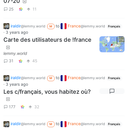
07-20
25
11
iraldir
to
France
@lemmy.world
@lemmy.world
M
Français
·
3 years ago
Carte des utilisateurs de !france
lemmy.world
31
45
iraldir
to
France
@lemmy.world
@lemmy.world
M
Français
·
3 years ago
Les c/français, vous habitez où?
177
32
iraldir
to
France
@lemmy.world
@lemmy.world
M
Français