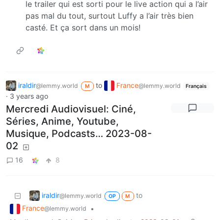
le trailer qui est sorti pour le live action qui a l’air
pas mal du tout, surtout Luffy a l’air très bien
casté. Et ça sort dans un mois!
iraldir
to
France
@lemmy.world
@lemmy.world
M
Français
·
3 years ago
Mercredi Audiovisuel: Ciné,
Séries, Anime, Youtube,
Musique, Podcasts… 2023-08-
02
16
8
iraldir
to
@lemmy.world
OP
M
France
•
@lemmy.world