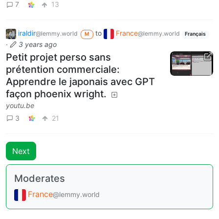
7
13
iraldir
to
France
@lemmy.world
@lemmy.world
M
Français
·
3 years ago
Petit projet perso sans
prétention commerciale:
Apprendre le japonais avec GPT
façon phoenix wright.
youtu.be
3
21
Next
Moderates
France
@lemmy.world