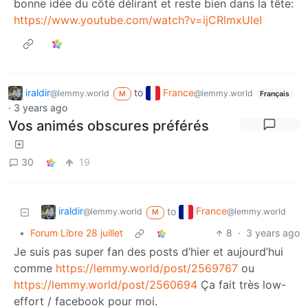
bonne idée du côté délirant et reste bien dans la tête:
https://www.youtube.com/watch?v=ijCRlmxUleI
iraldir
to
France
@lemmy.world
@lemmy.world
M
Français
·
3 years ago
Vos animés obscures préférés
30
19
iraldir
France
to
@lemmy.world
@lemmy.world
M
•
Forum Libre 28 juillet
8
·
3 years ago
Je suis pas super fan des posts d’hier et aujourd’hui
comme
https://lemmy.world/post/2569767
ou
https://lemmy.world/post/2560694
Ça fait très low-
effort / facebook pour moi.