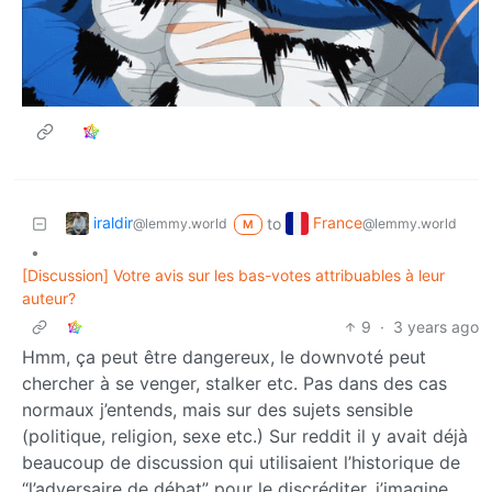
iraldir
France
to
@lemmy.world
@lemmy.world
M
•
[Discussion] Votre avis sur les bas-votes attribuables à leur
auteur?
9
·
3 years ago
Hmm, ça peut être dangereux, le downvoté peut
chercher à se venger, stalker etc. Pas dans des cas
normaux j’entends, mais sur des sujets sensible
(politique, religion, sexe etc.) Sur reddit il y avait déjà
beaucoup de discussion qui utilisaient l’historique de
“l’adversaire de débat” pour le discréditer, j’imagine