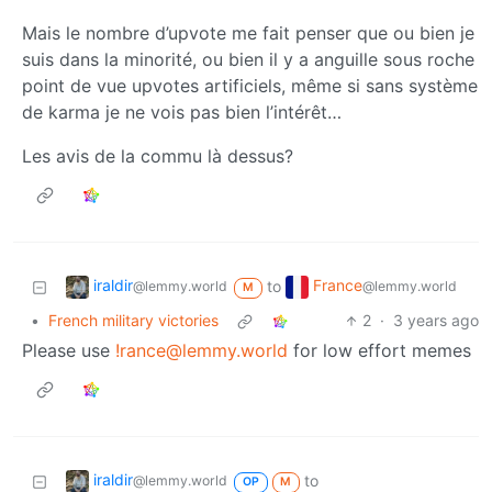
Mais le nombre d’upvote me fait penser que ou bien je
suis dans la minorité, ou bien il y a anguille sous roche
point de vue upvotes artificiels, même si sans système
de karma je ne vois pas bien l’intérêt…
Les avis de la commu là dessus?
iraldir
France
to
@lemmy.world
@lemmy.world
M
•
French military victories
2
·
3 years ago
Please use
!rance@lemmy.world
for low effort memes
iraldir
to
@lemmy.world
OP
M