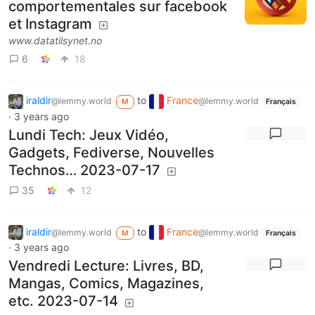
comportementales sur facebook
et Instagram
www.datatilsynet.no
6
18
iraldir
to
France
@lemmy.world
@lemmy.world
M
Français
·
3 years ago
Lundi Tech: Jeux Vidéo,
Gadgets, Fediverse, Nouvelles
Technos… 2023-07-17
35
12
iraldir
to
France
@lemmy.world
@lemmy.world
M
Français
·
3 years ago
Vendredi Lecture: Livres, BD,
Mangas, Comics, Magazines,
etc. 2023-07-14