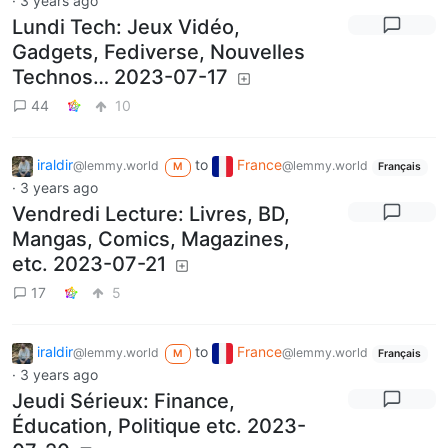
·
3 years ago
Lundi Tech: Jeux Vidéo,
Gadgets, Fediverse, Nouvelles
Technos… 2023-07-17
44
10
iraldir
to
France
@lemmy.world
@lemmy.world
M
Français
·
3 years ago
Vendredi Lecture: Livres, BD,
Mangas, Comics, Magazines,
etc. 2023-07-21
17
5
iraldir
to
France
@lemmy.world
@lemmy.world
M
Français
·
3 years ago
Jeudi Sérieux: Finance,
Éducation, Politique etc. 2023-