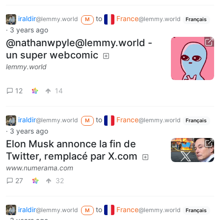
iraldir
to
France
@lemmy.world
@lemmy.world
M
Français
·
3 years ago
@nathanwpyle@lemmy.world -
un super webcomic
lemmy.world
12
14
iraldir
to
France
@lemmy.world
@lemmy.world
M
Français
·
3 years ago
Elon Musk annonce la fin de
Twitter, remplacé par X.com
www.numerama.com
27
32
iraldir
to
France
@lemmy.world
@lemmy.world
M
Français