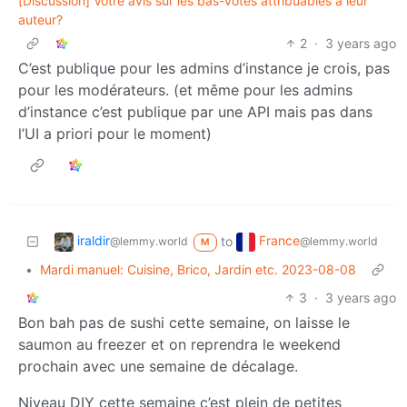
[Discussion] Votre avis sur les bas-votes attribuables à leur
auteur?
2
·
3 years ago
C’est publique pour les admins d’instance je crois, pas
pour les modérateurs. (et même pour les admins
d’instance c’est publique par une API mais pas dans
l’UI a priori pour le moment)
iraldir
France
to
@lemmy.world
@lemmy.world
M
•
Mardi manuel: Cuisine, Brico, Jardin etc. 2023-08-08
3
·
3 years ago
Bon bah pas de sushi cette semaine, on laisse le
saumon au freezer et on reprendra le weekend
prochain avec une semaine de décalage.
Niveau DIY cette semaine c’est plein de petites