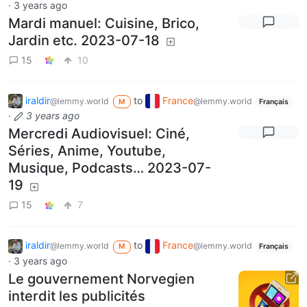
·
3 years ago
Mardi manuel: Cuisine, Brico,
Jardin etc. 2023-07-18
15
10
iraldir
to
France
@lemmy.world
@lemmy.world
M
Français
·
3 years ago
Mercredi Audiovisuel: Ciné,
Séries, Anime, Youtube,
Musique, Podcasts… 2023-07-
19
15
7
iraldir
to
France
@lemmy.world
@lemmy.world
M
Français
·
3 years ago
Le gouvernement Norvegien
interdit les publicités