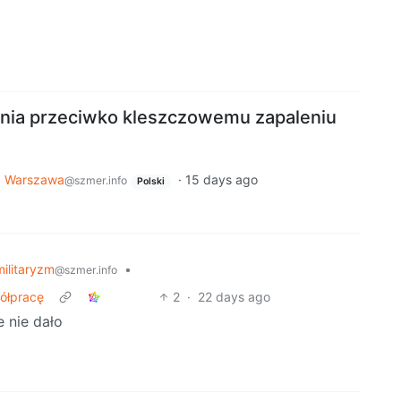
enia przeciwko kleszczowemu zapaleniu
o
Warszawa
·
15 days ago
@szmer.info
Polski
ilitaryzm
•
@szmer.info
ółpracę
2
·
22 days ago
 nie dało