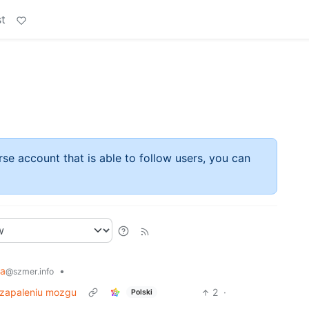
t
rse account that is able to follow users, you can
a
•
@szmer.info
 zapaleniu mozgu
2
·
Polski