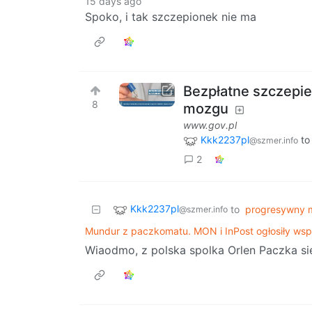
15 days ago
Spoko, i tak szczepionek nie ma
Bezpłatne szczepi
8
mozgu
www.gov.pl
Kkk2237pl
t
@szmer.info
2
Kkk2237pl
to
progresywny m
@szmer.info
Mundur z paczkomatu. MON i InPost ogłosiły wsp
Wiaodmo, z polska spolka Orlen Paczka sie