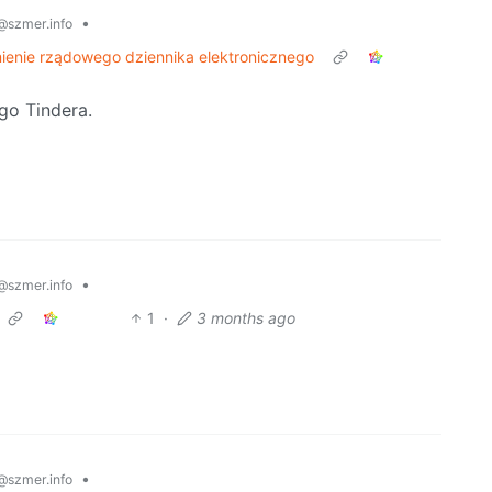
•
@szmer.info
mienie rządowego dziennika elektronicznego
go Tindera.
•
@szmer.info
1
·
3 months ago
•
@szmer.info