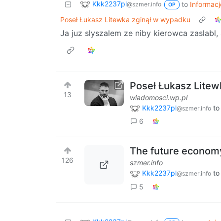
Kkk2237pl
to
Informacj
@szmer.info
OP
Poseł Łukasz Litewka zginął w wypadku
Ja juz slyszalem ze niby kierowca zaslabl,
Poseł Łukasz Litew
13
wiadomosci.wp.pl
Kkk2237pl
t
@szmer.info
6
The future econom
126
szmer.info
Kkk2237pl
t
@szmer.info
5