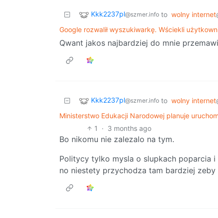
Kkk2237pl
to
wolny internet
@szmer.info
Google rozwalił wyszukiwarkę. Wściekli użytkow
Qwant jakos najbardziej do mnie przemaw
Kkk2237pl
to
wolny internet
@szmer.info
Ministerstwo Edukacji Narodowej planuje urucho
1
·
3 months ago
Bo nikomu nie zalezalo na tym.
Politycy tylko mysla o slupkach poparcia i
no niestety przychodza tam bardziej zeby