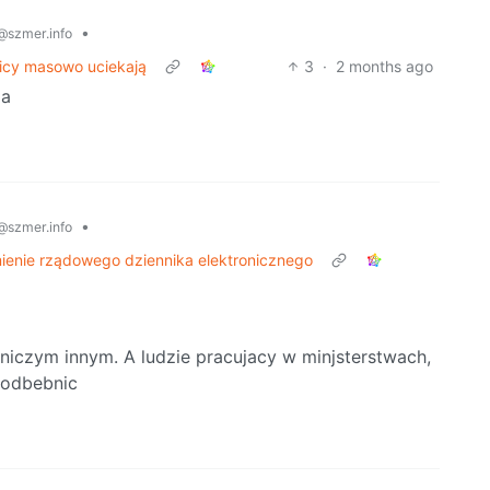
•
@szmer.info
nicy masowo uciekają
3
·
2 months ago
ia
•
@szmer.info
mienie rządowego dziennika elektronicznego
 niczym innym. A ludzie pracujacy w minjsterstwach,
 odbebnic