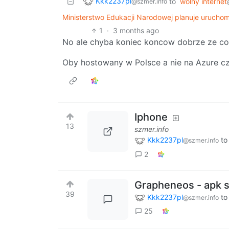
Kkk2237pl
to
wolny internet
@szmer.info
Ministerstwo Edukacji Narodowej planuje urucho
1
·
3 months ago
No ale chyba koniec koncow dobrze ze co
Oby hostowany w Polsce a nie na Azure c
Iphone
13
szmer.info
Kkk2237pl
t
@szmer.info
2
Grapheneos - apk 
39
Kkk2237pl
t
@szmer.info
25