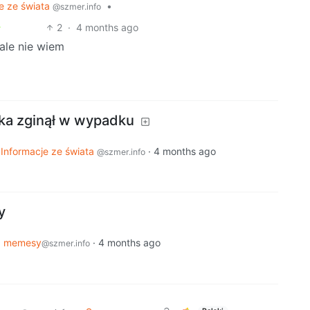
e ze świata
•
@szmer.info
2
·
4 months ago
 ale nie wiem
ka zginął w wypadku
o
Informacje ze świata
·
4 months ago
@szmer.info
y
o
memesy
·
4 months ago
@szmer.info