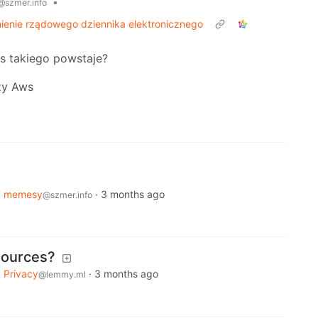
•
@szmer.info
mienie rządowego dziennika elektronicznego
s takiego powstaje?
zy Aws
o
memesy
·
3 months ago
@szmer.info
sources?
o
Privacy
·
3 months ago
@lemmy.ml