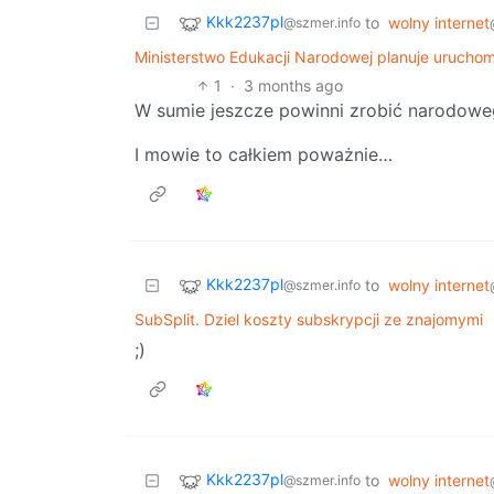
Kkk2237pl
to
wolny internet
@szmer.info
Ministerstwo Edukacji Narodowej planuje urucho
1
·
3 months ago
W sumie jeszcze powinni zrobić narodowe
I mowie to całkiem poważnie…
Kkk2237pl
to
wolny internet
@szmer.info
SubSplit. Dziel koszty subskrypcji ze znajomymi
;)
Kkk2237pl
to
wolny internet
@szmer.info