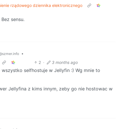
mienie rządowego dziennika elektronicznego
 Bez sensu.
•
@szmer.info
2
·
3 months ago
wszystko selfhostuje w Jellyfin :) Wg mnie to
wer Jellyfina z kims innym, zeby go nie hostowac w