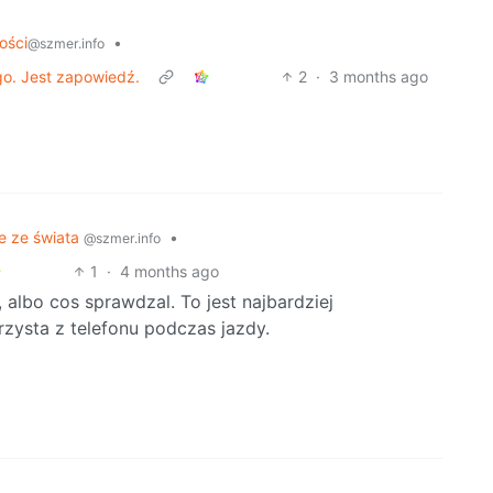
ości
•
@szmer.info
o. Jest zapowiedź.
2
·
3 months ago
e ze świata
•
@szmer.info
1
·
4 months ago
 albo cos sprawdzal. To jest najbardziej
zysta z telefonu podczas jazdy.