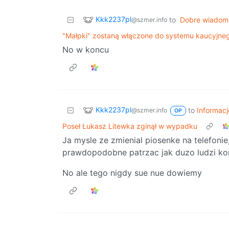
Kkk2237pl
to
Dobre wiadom
@szmer.info
"Małpki" zostaną włączone do systemu kaucyjneg
No w koncu
Kkk2237pl
to
Informacj
@szmer.info
OP
Poseł Łukasz Litewka zginął w wypadku
Ja mysle ze zmienial piosenke na telefonie,
prawdopodobne patrzac jak duzo ludzi kor
No ale tego nigdy sue nue dowiemy