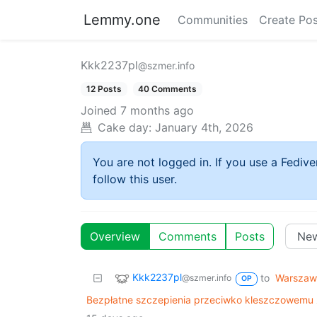
Lemmy.one
Communities
Create Pos
Kkk2237pl
@szmer.info
12 Posts
40 Comments
Joined
7 months ago
Cake day:
January 4th, 2026
You are not logged in. If you use a Fedive
follow this user.
Overview
Comments
Posts
Kkk2237pl
to
Warszaw
@szmer.info
OP
Bezpłatne szczepienia przeciwko kleszczowemu