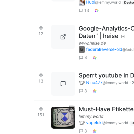
Hubi
@lemmy.world
Deuts
13
Google-Analytics-Ch
12
Daten" | heise
www.heise.de
federalreverse-old
@feddi
8
Sperrt youtube in 
13
Nino477
·
2
@lemmy.world
8
Must-Have Etiketten 
151
lemmy.world
vapeloki
@lemmy.world
D
8