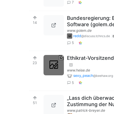
7
Bundesregierung: E
14
Software (golem.d
www.golem.de
redd
@discuss.tchncs.de
5
Ethikrat-Vorsitzend
23
www.heise.de
sexy_peach
@beehaw.org
5
„Lass dich überwach
51
Zustimmung der Nu
www.patrick-breyer.de