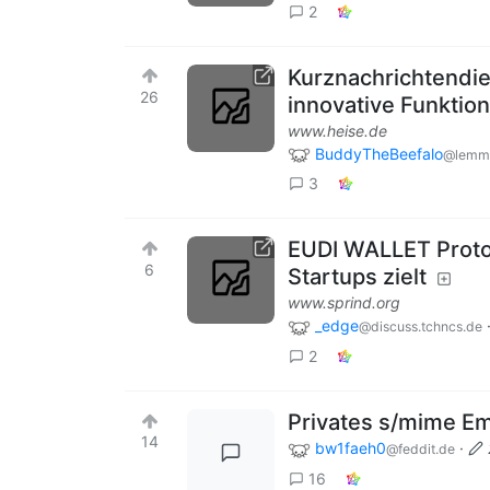
2
Kurznachrichtendie
26
innovative Funktio
www.heise.de
BuddyTheBeefalo
@lemm
3
EUDI WALLET Protot
6
Startups zielt
www.sprind.org
_edge
@discuss.tchncs.de
2
Privates s/mime Ema
14
bw1faeh0
·
@feddit.de
16