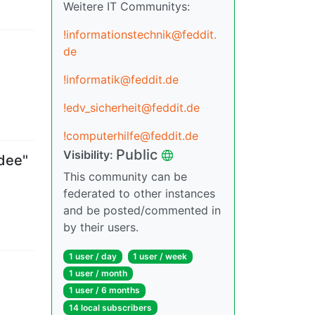
Weitere IT Communitys:
!informationstechnik@feddit.
de
!informatik@feddit.de
!edv_sicherheit@feddit.de
!computerhilfe@feddit.de
Public
Visibility
:
Idee"
This community can be
federated to other instances
and be posted/commented in
by their users.
1 user
/
day
1 user
/
week
1 user
/
month
1 user
/
6 months
14 local subscribers