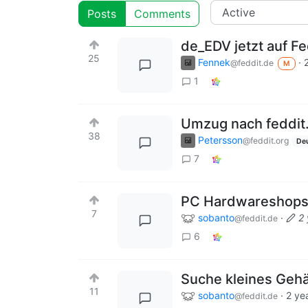
Posts
Comments
de_EDV jetzt auf Fe
25
Fennek
·
@feddit.de
M
1
Umzug nach feddit
38
Petersson
@feddit.org
De
7
PC Hardwareshops
7
sobanto
·
2 
@feddit.de
6
Suche kleines Gehä
11
sobanto
·
2 ye
@feddit.de