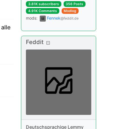
3.81K subscribers
356 Posts
4.91K Comments
Modlog
mods
:
Fennek
@feddit.de
alle
Feddit
Deutschsprachige Lemmy