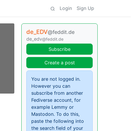
Login
Sign Up
de_EDV
@feddit.de
de_edv
@feddit.de
Subscribe
Create a post
You are not logged in.
However you can
subscribe from another
Fediverse account, for
example Lemmy or
Mastodon. To do this,
paste the following into
the search field of your