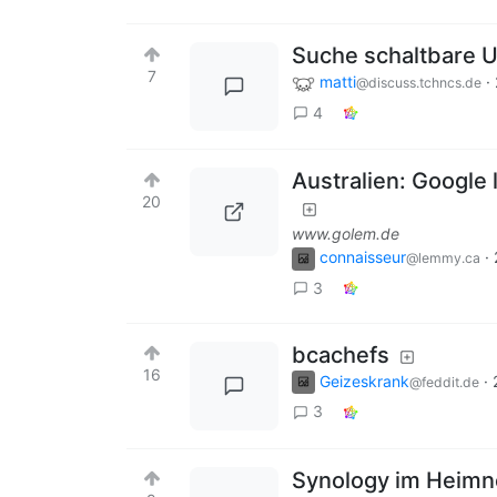
Suche schaltbare 
7
matti
·
@discuss.tchncs.de
4
Australien: Google
20
www.golem.de
connaisseur
·
@lemmy.ca
3
bcachefs
16
Geizeskrank
·
@feddit.de
3
Synology im Heimne