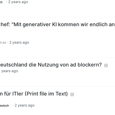
·
2 years ago
ch
ef: "Mit generativer KI kommen wir endlich an 
·
2 years ago
t.de
Deutschland die Nutzung von ad blockern?
 years ago
für ITler (Print file im Text)
·
2 years ago
eutsch