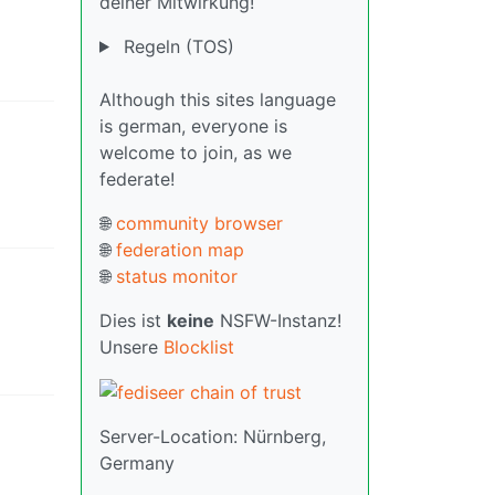
deiner Mitwirkung!
Regeln (TOS)
Although this sites language
is german, everyone is
welcome to join, as we
federate!
🌐
community browser
🌐
federation map
🌐
status monitor
Dies ist
keine
NSFW-Instanz!
Unsere
Blocklist
Server-Location: Nürnberg,
Germany