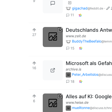
9
gigachad
·
@feddit.de
11
Deutschlands Antwo
27
www.zeit.de
BuddyTheBeefalo
@lemm
15
Microsoft als Gefah
16
archive.is
Peter_Arbeitslos
@discuss
18
Alles auf KI: Google
6
www.heise.de
muelltonne
@discuss.tchnc