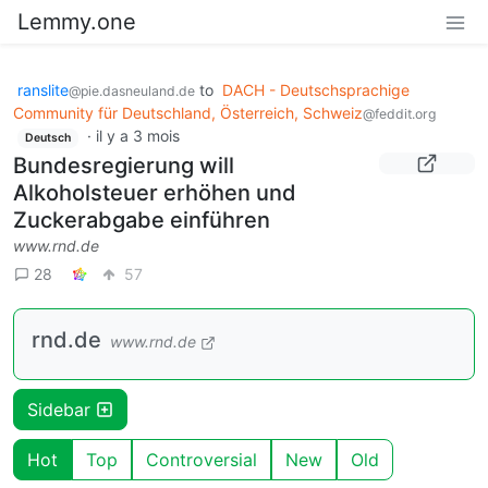
Lemmy.one
ranslite
to
DACH - Deutschsprachige
@pie.dasneuland.de
Community für Deutschland, Österreich, Schweiz
@feddit.org
·
il y a 3 mois
Deutsch
Bundesregierung will
Alkoholsteuer erhöhen und
Zuckerabgabe einführen
www.rnd.de
28
57
rnd.de
www.rnd.de
Sidebar
Hot
Top
Controversial
New
Old