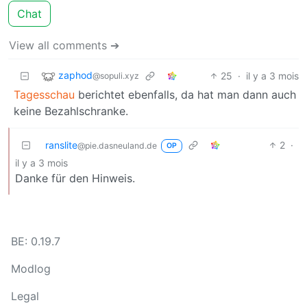
Chat
View all comments ➔
zaphod
25
·
il y a 3 mois
@sopuli.xyz
Tagesschau
berichtet ebenfalls, da hat man dann auch
keine Bezahlschranke.
ranslite
2
·
@pie.dasneuland.de
OP
il y a 3 mois
Danke für den Hinweis.
BE: 0.19.7
Modlog
Legal