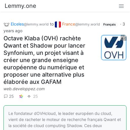
Lemmy.one
Elceles
to
France
·
3
@lemmy.world
@lemmy.world
Français
years ago
Octave Klaba (OVH) rachète
Qwant et Shadow pour lancer
Synfonium, un projet visant à
créer une grande enseigne
européenne du numérique et
proposer une alternative plus
élaborée aux GAFAM
web.developpez.com
25
25
Le fondateur dOVHcloud, le leader européen du cloud,
vient de racheter le moteur de recherche français Qwant et
la société de cloud computing Shadow. Ces deux