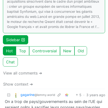
acquisitions sinscrivent dans le cadre dun projet ambitieux
: créer un groupe européen de services informatiques
baptisé Synfonium, qui vise à concurrencer les géants
américains du web.Lancé en grande pompe en juillet 2013,
le moteur de recherche Qwant était censé devenir le «
Google français » et avait promis de libérer la France et l'...
Sidebar
Hot
Top
Controversial
New
Old
Chat
View all comments ➔
Show context ➔
gagarine
5
·
3 years ago
@lemmy.world
On a trop de pays/gouvernements au sein de l’UE qui
seraient prêts à sacrifier leurs propres pays/peuples