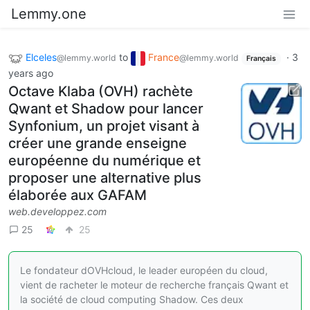
Lemmy.one
Elceles
to
France
·
3
@lemmy.world
@lemmy.world
Français
years ago
Octave Klaba (OVH) rachète
Qwant et Shadow pour lancer
Synfonium, un projet visant à
créer une grande enseigne
européenne du numérique et
proposer une alternative plus
élaborée aux GAFAM
web.developpez.com
25
25
Le fondateur dOVHcloud, le leader européen du cloud,
vient de racheter le moteur de recherche français Qwant et
la société de cloud computing Shadow. Ces deux