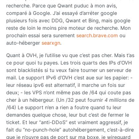
recherche. Parce que Qwant puduc à mon avis,
comparé à Google. J’ai essayé d’arréter google
plusieurs fois avec DDG, Qwant et Bing, mais google
reste de loin le moins pire moteur de recherche. Mon
prochain essai sera surement
search.brave.com
ou
auto-héberger
searxgn
.
Quant à OVH, je l’utilise vu que c’est pas cher. Mais t’as
ce pour quoi tu payes. Les trois quarts des IPs d’OVH
sont blacklistés si tu veux faire tourner un serveur de
mail. Le support IPv6 d’OVH c’est aue sur les papier: -
leur réseau ipv6 est alternatif, il marche un fois sur
deux; - les VPS n’ont même pas de /64 qui coute pas
cher à un hébergeur. (Un /32 peut fournir
4 millions
de
/64) Le support n’en a rien a foutre quand tu leur
demandes quelque chose, leur but c’est de fermer le
ticket. Et leur “anti-DDoS” est vraiment aggressif, je
fait du “no-punch-hole” autohébergement, c’est-à-dire
que je n’ouvre pas de port sur ma boxe, je wireguard