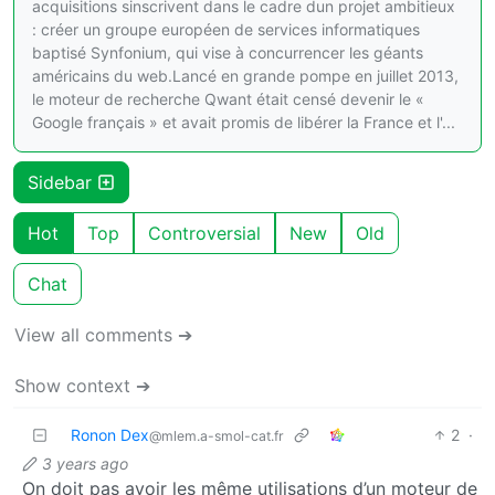
acquisitions sinscrivent dans le cadre dun projet ambitieux
: créer un groupe européen de services informatiques
baptisé Synfonium, qui vise à concurrencer les géants
américains du web.Lancé en grande pompe en juillet 2013,
le moteur de recherche Qwant était censé devenir le «
Google français » et avait promis de libérer la France et l'...
Sidebar
Hot
Top
Controversial
New
Old
Chat
View all comments ➔
Show context ➔
Ronon Dex
2
·
@mlem.a-smol-cat.fr
3 years ago
On doit pas avoir les même utilisations d’un moteur de