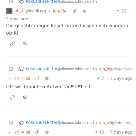
KokusnussRitter
to
@discuss.tchncs.de
ich_iel
•
ich🍖iel
32
·
@feddit.org
2 days ago
Die gleichförmigen käsetropfen lassen mich wundern
ob KI
KokusnussRitter
to
ich_iel
@discuss.tchncs.de
@feddit.org
•
ich 🧈 iel
7
·
7 days ago
OP, wir brauchen Antworten!!!1!!!1!!elf
KokusnussRitter
to
ich_iel
@discuss.tchncs.de
@feddit.org
•
ich 🧈 iel
10
·
7 days ago