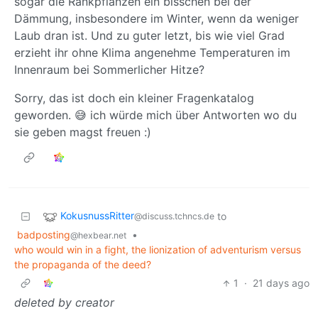
sogar die Rankpflanzen ein bisschen bei der
Dämmung, insbesondere im Winter, wenn da weniger
Laub dran ist. Und zu guter letzt, bis wie viel Grad
erzieht ihr ohne Klima angenehme Temperaturen im
Innenraum bei Sommerlicher Hitze?
Sorry, das ist doch ein kleiner Fragenkatalog
geworden. 😅 ich würde mich über Antworten wo du
sie geben magst freuen :)
KokusnussRitter
to
@discuss.tchncs.de
badposting
•
@hexbear.net
who would win in a fight, the lionization of adventurism versus
the propaganda of the deed?
1
·
21 days ago
deleted by creator