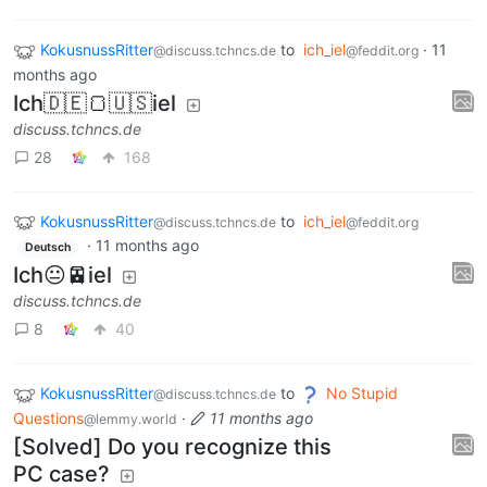
KokusnussRitter
to
ich_iel
·
11
@discuss.tchncs.de
@feddit.org
months ago
Ich🇩🇪🍞🇺🇸iel
discuss.tchncs.de
28
168
KokusnussRitter
to
ich_iel
@discuss.tchncs.de
@feddit.org
·
11 months ago
Deutsch
Ich😐🚈iel
discuss.tchncs.de
8
40
KokusnussRitter
to
No Stupid
@discuss.tchncs.de
Questions
·
11 months ago
@lemmy.world
[Solved] Do you recognize this
PC case?