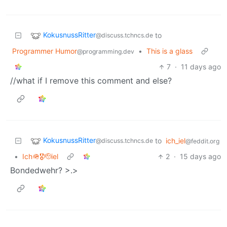
KokusnussRitter
to
@discuss.tchncs.de
Programmer Humor
•
This is a glass
@programming.dev
7
·
11 days ago
//what if I remove this comment and else?
KokusnussRitter
to
ich_iel
@discuss.tchncs.de
@feddit.org
•
Ich🪖🎖️🫡iel
2
·
15 days ago
Bondedwehr? >.>