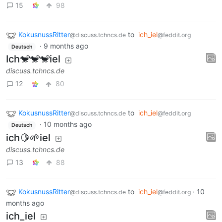
15
98
KokusnussRitter
to
ich_iel
@discuss.tchncs.de
@feddit.org
·
9 months ago
Deutsch
Ich🐒🐒🐒iel
discuss.tchncs.de
12
80
KokusnussRitter
to
ich_iel
@discuss.tchncs.de
@feddit.org
·
10 months ago
Deutsch
ich🍋🌱iel
discuss.tchncs.de
13
88
KokusnussRitter
to
ich_iel
·
10
@discuss.tchncs.de
@feddit.org
months ago
ich_iel