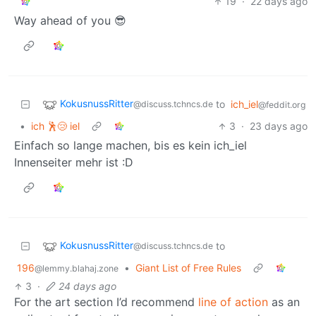
19
·
22 days ago
Way ahead of you 😎
KokusnussRitter
to
ich_iel
@discuss.tchncs.de
@feddit.org
•
ich 🕺😢 iel
3
·
23 days ago
Einfach so lange machen, bis es kein ich_iel
Innenseiter mehr ist :D
KokusnussRitter
to
@discuss.tchncs.de
196
•
Giant List of Free Rules
@lemmy.blahaj.zone
3
·
24 days ago
For the art section I’d recommend
line of action
as an