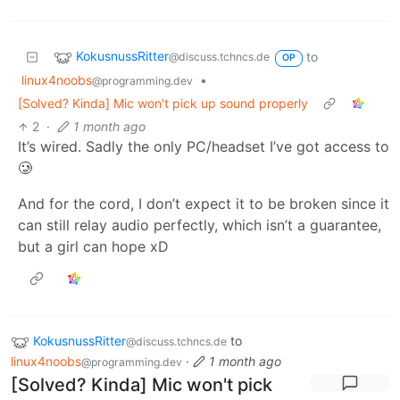
KokusnussRitter
to
@discuss.tchncs.de
OP
linux4noobs
•
@programming.dev
[Solved? Kinda] Mic won't pick up sound properly
2
·
1 month ago
It’s wired. Sadly the only PC/headset I’ve got access to
🥲
And for the cord, I don’t expect it to be broken since it
can still relay audio perfectly, which isn’t a guarantee,
but a girl can hope xD
KokusnussRitter
to
@discuss.tchncs.de
linux4noobs
·
1 month ago
@programming.dev
[Solved? Kinda] Mic won't pick