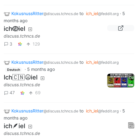
KokusnussRitter
to
ich_iel
·
5
@discuss.tchncs.de
@feddit.org
months ago
ich🪺iel
discuss.tchncs.de
3
129
KokusnussRitter
to
ich_iel
@discuss.tchncs.de
@feddit.org
·
5 months ago
Deutsch
Ich🇨🇳😫iel
discuss.tchncs.de
47
69
KokusnussRitter
to
ich_iel
·
5
@discuss.tchncs.de
@feddit.org
months ago
ich🪶iel
discuss.tchncs.de