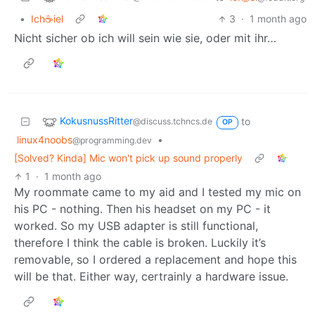
•
Ich☕️iel
3
·
1 month ago
Nicht sicher ob ich will sein wie sie, oder mit ihr…
KokusnussRitter
to
@discuss.tchncs.de
OP
linux4noobs
•
@programming.dev
[Solved? Kinda] Mic won't pick up sound properly
1
·
1 month ago
My roommate came to my aid and I tested my mic on
his PC - nothing. Then his headset on my PC - it
worked. So my USB adapter is still functional,
therefore I think the cable is broken. Luckily it’s
removable, so I ordered a replacement and hope this
will be that. Either way, certrainly a hardware issue.