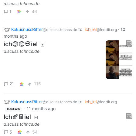
discuss.tchncs.de
1
46
KokusnussRitter
to
ich_iel
·
10
@discuss.tchncs.de
@feddit.org
months ago
ich😊😊💀iel
discuss.tchncs.de
21
115
KokusnussRitter
to
ich_iel
@discuss.tchncs.de
@feddit.org
·
11 months ago
Deutsch
Ich🍂👖iel
discuss.tchncs.de
5
54