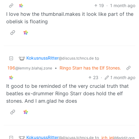
19
·
1 month ago
I love how the thumbnail.makes it look like part of the
obelisk is floating
KokusnussRitter
to
@discuss.tchncs.de
196
•
Ringo Starr has the Elf Stones.
@lemmy.blahaj.zone
23
·
1 month ago
It good to be reminded of the very crucial truth that
beatles ex-drummer Ringo Starr does hold the elf
stones. And I am.glad he does
KokusnussRitter
to
ich_iel
@discuss.tchncs.de
@feddit.org