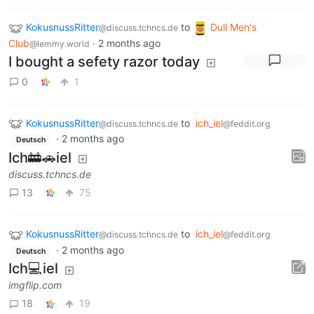
KokusnussRitter
to
Dull Men's
@discuss.tchncs.de
Club
·
2 months ago
@lemmy.world
I bought a sefety razor today
0
1
KokusnussRitter
to
ich_iel
@discuss.tchncs.de
@feddit.org
·
2 months ago
Deutsch
Ich🚋🚗iel
discuss.tchncs.de
13
75
KokusnussRitter
to
ich_iel
@discuss.tchncs.de
@feddit.org
·
2 months ago
Deutsch
Ich💻iel
imgflip.com
18
19