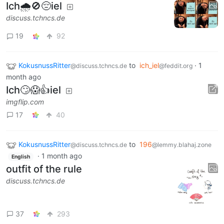
Ich🌧🚫😔iel
discuss.tchncs.de
19
92
KokusnussRitter
to
ich_iel
·
1
@discuss.tchncs.de
@feddit.org
month ago
Ich🙄😱👍iel
imgflip.com
17
40
KokusnussRitter
to
196
@discuss.tchncs.de
@lemmy.blahaj.zone
·
1 month ago
English
outfit of the rule
discuss.tchncs.de
37
293