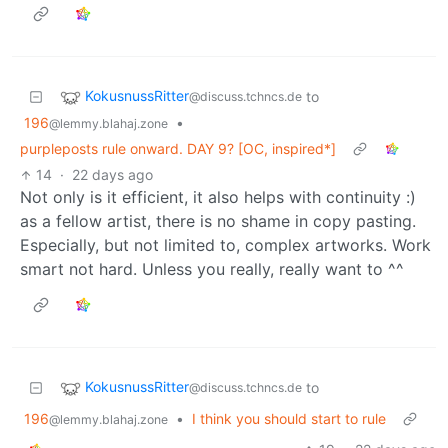
KokusnussRitter
to
@discuss.tchncs.de
196
•
@lemmy.blahaj.zone
purpleposts rule onward. DAY 9? [OC, inspired*]
14
·
22 days ago
Not only is it efficient, it also helps with continuity :)
as a fellow artist, there is no shame in copy pasting.
Especially, but not limited to, complex artworks. Work
smart not hard. Unless you really, really want to ^^
KokusnussRitter
to
@discuss.tchncs.de
196
•
I think you should start to rule
@lemmy.blahaj.zone