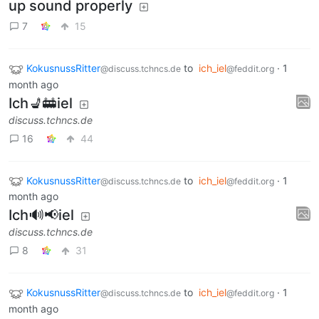
up sound properly
7
15
KokusnussRitter
to
ich_iel
·
1
@discuss.tchncs.de
@feddit.org
month ago
Ich💺🚋iel
discuss.tchncs.de
16
44
KokusnussRitter
to
ich_iel
·
1
@discuss.tchncs.de
@feddit.org
month ago
Ich🔊📢iel
discuss.tchncs.de
8
31
KokusnussRitter
to
ich_iel
·
1
@discuss.tchncs.de
@feddit.org
month ago