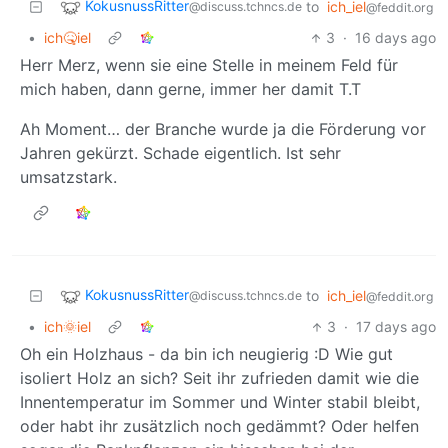
KokusnussRitter
to
ich_iel
@discuss.tchncs.de
@feddit.org
•
ich🤒iel
3
·
16 days ago
Herr Merz, wenn sie eine Stelle in meinem Feld für
mich haben, dann gerne, immer her damit T.T
Ah Moment… der Branche wurde ja die Förderung vor
Jahren gekürzt. Schade eigentlich. Ist sehr
umsatzstark.
KokusnussRitter
to
ich_iel
@discuss.tchncs.de
@feddit.org
•
ich🌞iel
3
·
17 days ago
Oh ein Holzhaus - da bin ich neugierig :D Wie gut
isoliert Holz an sich? Seit ihr zufrieden damit wie die
Innentemperatur im Sommer und Winter stabil bleibt,
oder habt ihr zusätzlich noch gedämmt? Oder helfen