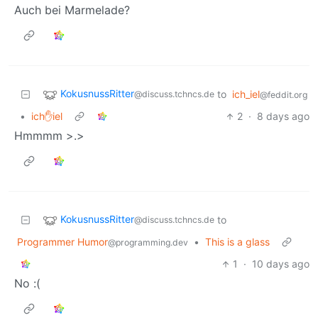
Auch bei Marmelade?
KokusnussRitter
to
ich_iel
@discuss.tchncs.de
@feddit.org
•
ich✋iel
2
·
8 days ago
Hmmmm >.>
KokusnussRitter
to
@discuss.tchncs.de
Programmer Humor
•
This is a glass
@programming.dev
1
·
10 days ago
No :(