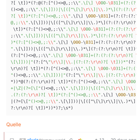
?
[ \t])
*
(
?
:@(
?
:[
^
()
<>
@,;:\\
".\[\] 
\0
00-
\0
31]+(?:(?:
()
<>
@,;:\\
".\[\]]))|\[([^\[\]
\r
\\
]|
\\
.)*\](?:(?:
\r
\
?[ 
\t
])*(?:[^()<>@,;:
\\
"
.\[\] \
000
-
\
031
]
+
(
?
:(
?
:(
?
:\
@,;:
\\
"
.\[\]]))
|
\[([
^
\[\]\r\\]
|
\\.)
*
\](
?
:(
?
:\r\n)
?
[
 \t])
*
(
?
:[
^
()
<>
@,;:\\
".\[\] 
\0
00-
\0
31]+(?:(?:(?:
\r
\
;:\\
".\[\]]))|\[([^\[\]
\r
\\
]|
\\
.)*\](?:(?:
\r
\n
)?[ 
\
)*(?:[^()<>@,;:
\\
"
.\[\] \
000
-
\
031
]
+
(
?
:(
?
:(
?
:\r\n)
?
[
"
.\[\]]))
|
\[([
^
\[\]\r\\]
|
\\.)
*
\](
?
:(
?
:\r\n)
?
[ \t])
*
(
?
:[
^
()
<>
@,;:\\
".\[\] 
\0
00-
\0
31]+(?:(?:(?:
\r
\n
)?[ 
\
\[\]]))|"
(
?
:[
^
\
"
\r
\\
]|
\\
.|(?:(?:
\r
\n
)?[ 
\t
]))*"
(
?
:(
\r\n)
?
[ \t])
*
(
?
:[
^
()
<>
@,;:\\
".\[\] 
\0
00-
\0
31]+(?:(?
"
()
<>
@,;:\\
".\[\]]))|"
(
?
:[
^
\
"
\r
\\
]|
\\
.|(?:(?:
\r
\n
)?
*
))
*
@(
?
:(
?
:\r\n)
?
[ \t])
*
(
?
:[
^
()
<>
@,;:\\
".\[\] 
\0
00-
+|\Z|(?=[\["
()
<>
@,;:\\
".\[\]]))|\[([^\[\]
\r
\\
]|
\\
.)
.(?:(?:
\r
\n
)?[ 
\t
])*(?:[^()<>@,;:
\\
"
.\[\] \
000
-
\
031
|
(
?=
[\[
"()<>@,;:
\\
"
.\[\]]))
|
\[([
^
\[\]\r\\]
|
\\.)
*
\](
?
:\r\n)
?
[ \t])
*
))
*
)
?
;\s
*
Quelle
sfxrlz
13
·
29 days ago