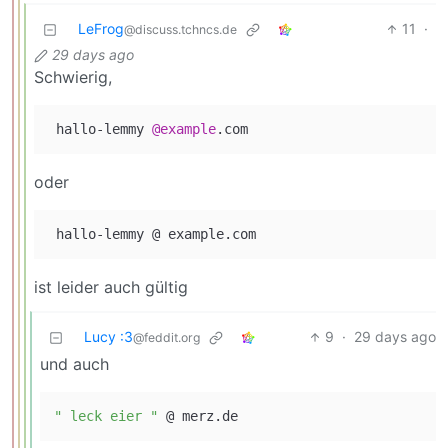
LeFrog
11
·
@discuss.tchncs.de
29 days ago
Schwierig,
 hallo-lemmy 
@example
oder
ist leider auch gültig
Lucy :3
9
·
29 days ago
@feddit.org
und auch
" leck eier "