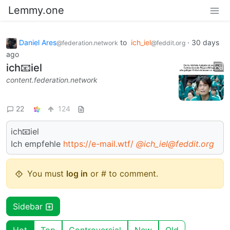
Lemmy.one
Daniel Ares
to
ich_iel
·
30 days
@federation.network
@feddit.org
ago
ich📧iel
content.federation.network
22
124
ich📧iel
Ich empfehle
https://e-mail.wtf/
@ich_iel@feddit.org
You must
log in
or # to comment.
Sidebar