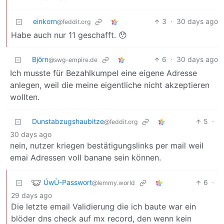
einkorn
3
·
30 days ago
@feddit.org
Habe auch nur 11 geschafft. 😯
Björn
6
·
30 days ago
@swg-empire.de
Ich musste für Bezahlkumpel eine eigene Adresse
anlegen, weil die meine eigentliche nicht akzeptieren
wollten.
Dunstabzugshaubitze
5
·
@feddit.org
30 days ago
nein, nutzer kriegen bestätigungslinks per mail weil
emai Adressen voll banane sein können.
ÚwÙ-Passwort
6
·
@lemmy.world
29 days ago
Die letzte email Validierung die ich baute war ein
blöder dns check auf mx record, den wenn kein