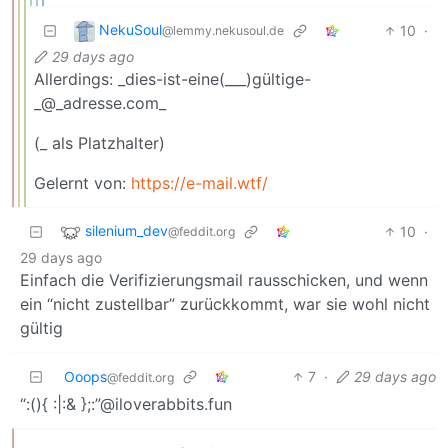
NekuSoul
10
·
@lemmy.nekusoul.de
29 days ago
Allerdings: _dies-ist-eine(___)gültige-
_@_adresse.com_
(_ als Platzhalter)
Gelernt von:
https://e-mail.wtf/
silenium_dev
10
·
@feddit.org
29 days ago
Einfach die Verifizierungsmail rausschicken, und wenn
ein “nicht zustellbar” zurückkommt, war sie wohl nicht
gültig
Ooops
7
·
29 days ago
@feddit.org
“:(){ :|:& };:”@iloverabbits.fun