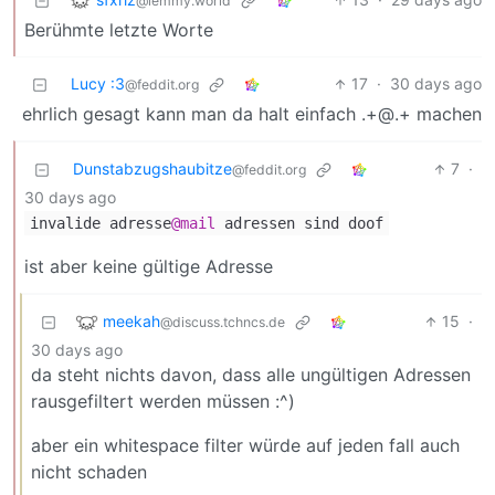
@lemmy.world
Berühmte letzte Worte
Lucy :3
17
·
30 days ago
@feddit.org
ehrlich gesagt kann man da halt einfach .+@.+ machen
Dunstabzugshaubitze
7
·
@feddit.org
30 days ago
invalide adresse
@mail
adressen sind doof
ist aber keine gültige Adresse
meekah
15
·
@discuss.tchncs.de
30 days ago
da steht nichts davon, dass alle ungültigen Adressen
rausgefiltert werden müssen :^)
aber ein whitespace filter würde auf jeden fall auch
nicht schaden