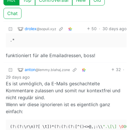
Hot
Top
Controversial
New
Old
Chat
drolex
50
·
30 days ago
@sopuli.xyz
funktioniert für alle Emailadressen, boss!
anton
32
·
@lemmy.blahaj.zone
29 days ago
Es ist unmöglich, da E-Mails geschachtelte
Kommentare zulassen und somit nur kontextfrei und
nicht regulär sind.
Wenn wir diese ignorieren ist es eigentlich ganz
einfach:
(
?
:(
?
:\r\n)
?
[ \t])
*
(
?
:(
?
:(
?
:[
^
()
<>
@,;:\\
".\[\] 
\0
00