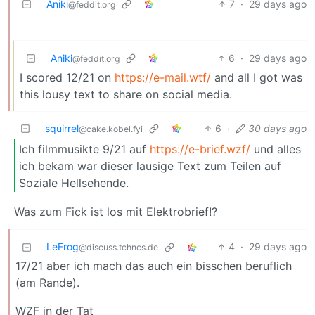
Aniki
7
·
29 days ago
@feddit.org
Aniki
6
·
29 days ago
@feddit.org
I scored 12/21 on
https://e-mail.wtf/
and all I got was
this lousy text to share on social media.
squirrel
6
·
30 days ago
@cake.kobel.fyi
Ich filmmusikte 9/21 auf
https://e-brief.wzf/
und alles
ich bekam war dieser lausige Text zum Teilen auf
Soziale Hellsehende.
Was zum Fick ist los mit Elektrobrief!?
LeFrog
4
·
29 days ago
@discuss.tchncs.de
17/21 aber ich mach das auch ein bisschen beruflich
(am Rande).
WZF in der Tat