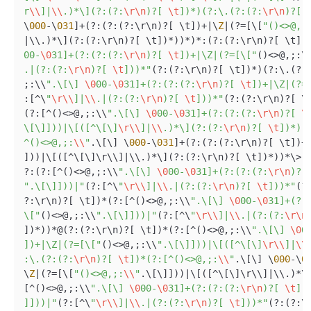
r
\\
]|
\\
.)*\](?:(?:
\r
\n
)?[ 
\t
])*)(?:\.(?:(?:
\r
\n
)?[ 
\
000
-
\
031
]
+
(
?
:(
?
:(
?
:\r\n)
?
[ \t])
+|
\
Z
|
(
?=
[\[
"()<>@,;
|
\\.)
*
\](
?
:(
?
:\r\n)
?
[ \t])
*
))
*
)
*
:(
?
:(
?
:\r\n)
?
[ \t])
00-
\0
31]+(?:(?:(?:
\r
\n
)?[ 
\t
])+|\Z|(?=[\["
()
<>
@,;:\
.|(?:(?:
\r
\n
)?[ 
\t
]))*"
(
?
:(
?
:\r\n)
?
[ \t])
*
)(
?
:\.(
?
:
;:\\
".\[\] 
\0
00-
\0
31]+(?:(?:(?:
\r
\n
)?[ 
\t
])+|\Z|(?=
:[
^
\
"
\r
\\
]|
\\
.|(?:(?:
\r
\n
)?[ 
\t
]))*"
(
?
:(
?
:\r\n)
?
[ \
(
?
:[
^
()
<>
@,;:\\
".\[\] 
\0
00-
\0
31]+(?:(?:(?:
\r
\n
)?[ 
\
\[\]]))|\[([^\[\]
\r
\\
]|
\\
.)*\](?:(?:
\r
\n
)?[ 
\t
])*)(
^()<>@,;:
\\
"
.\[\] \
000
-
\
031
]
+
(
?
:(
?
:(
?
:\r\n)
?
[ \t])
+
]))
|
\[([
^
\[\]\r\\]
|
\\.)
*
\](
?
:(
?
:\r\n)
?
[ \t])
*
))
*
\
>
(
?
:(
?
:[
^
()
<>
@,;:\\
".\[\] 
\0
00-
\0
31]+(?:(?:(?:
\r
\n
)?[
".\[\]]))|"
(
?
:[
^
\
"
\r
\\
]|
\\
.|(?:(?:
\r
\n
)?[ 
\t
]))*"
(
?
?
:\r\n)
?
[ \t])
*
(
?
:[
^
()
<>
@,;:\\
".\[\] 
\0
00-
\0
31]+(?:
\["
()
<>
@,;:\\
".\[\]]))|"
(
?
:[
^
\
"
\r
\\
]|
\\
.|(?:(?:
\r
\n
])
*
))
*
@(
?
:(
?
:\r\n)
?
[ \t])
*
(
?
:[
^
()
<>
@,;:\\
".\[\] 
\0
0
])+|\Z|(?=[\["
()
<>
@,;:\\
".\[\]]))|\[([^\[\]
\r
\\
]|
\\
:\.(?:(?:
\r
\n
)?[ 
\t
])*(?:[^()<>@,;:
\\
"
.\[\] \
000
-
\
0
\
Z
|
(
?=
[\[
"()<>@,;:
\\
"
.\[\]]))
|
\[([
^
\[\]\r\\]
|
\\.)
*
\
[
^
()
<>
@,;:\\
".\[\] 
\0
00-
\0
31]+(?:(?:(?:
\r
\n
)?[ 
\t
])
]]))|"
(
?
:[
^
\
"
\r
\\
]|
\\
.|(?:(?:
\r
\n
)?[ 
\t
]))*"
(
?
:(
?
:\