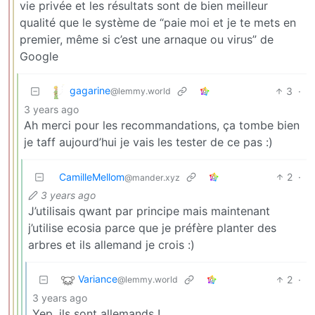
vie privée et les résultats sont de bien meilleur
qualité que le système de “paie moi et je te mets en
premier, même si c’est une arnaque ou virus” de
Google
gagarine
3
·
@lemmy.world
3 years ago
Ah merci pour les recommandations, ça tombe bien
je taff aujourd’hui je vais les tester de ce pas :)
CamilleMellom
2
·
@mander.xyz
3 years ago
J’utilisais qwant par principe mais maintenant
j’utilise ecosia parce que je préfère planter des
arbres et ils allemand je crois :)
Variance
2
·
@lemmy.world
3 years ago
Yep, ils sont allemands !