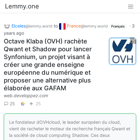
Lemmy.one
Elceles
to
France
·
3
@lemmy.world
@lemmy.world
Français
years ago
Octave Klaba (OVH) rachète
Qwant et Shadow pour lancer
Synfonium, un projet visant à
créer une grande enseigne
européenne du numérique et
proposer une alternative plus
élaborée aux GAFAM
web.developpez.com
25
25
Le fondateur dOVHcloud, le leader européen du cloud,
vient de racheter le moteur de recherche français Qwant et
la société de cloud computing Shadow. Ces deux