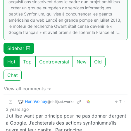
acquisitions sinscrivent dans le cadre dun projet ambitieux
: créer un groupe européen de services informatiques
baptisé Synfonium, qui vise à concurrencer les géants
américains du web.Lancé en grande pompe en juillet 2013,
le moteur de recherche Qwant était censé devenir le «
Google français » et avait promis de libérer la France et l'...
Sidebar
Hot
Top
Controversial
New
Old
Chat
View all comments ➔
HenriVolney
7
·
@sh.itjust.works
3 years ago
J’utilise want par principe pour ne pas donner d’argent
à Google. J’achèterais des actions synfoniumns’ils
ouvraient leur capital. Par principe.